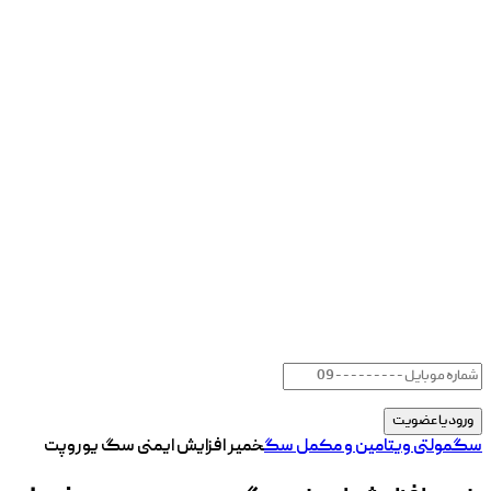
سگ
مولتی ویتامین و مکمل سگ
خمیر افزایش ایمنی سگ یوروپت