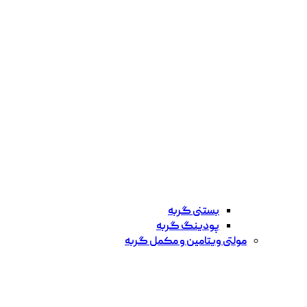
بستنی گربه
پودینگ گربه
مولتی ویتامین و مکمل گربه