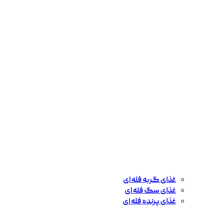
غذای گربه فله ای
غذای سگ فله ای
غذای پرنده فله ای