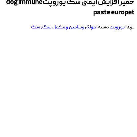
خمیر افزایش ایمنی سگ یوروپت
dog immune
paste europet
برند:
یوروپت
دسته :
مولتی ویتامین و مکمل سگ
,
سگ