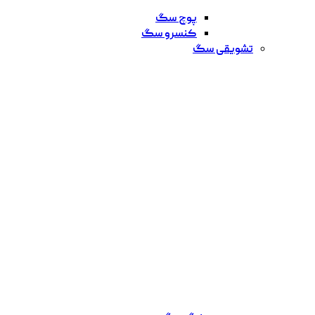
پوچ سگ
کنسرو سگ
تشویقی سگ