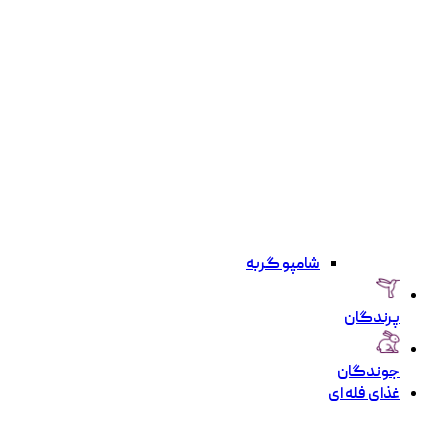
شامپو گربه
پرندگان
جوندگان
غذای فله ای