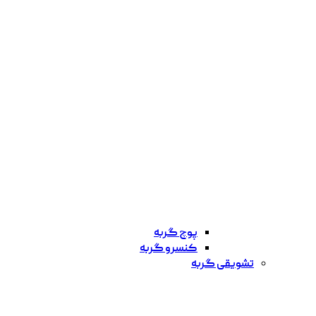
پوچ گربه
کنسرو گربه
تشویقی گربه