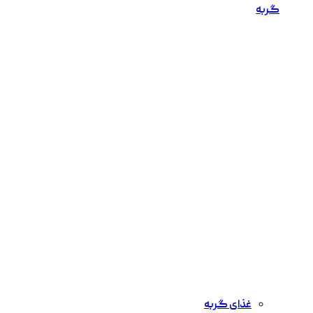
گربه
غذای گربه