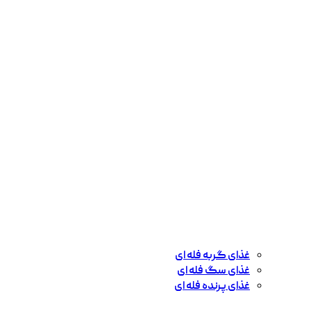
غذای گربه فله ای
غذای سگ فله ای
غذای پرنده فله ای