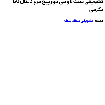
تشویقی سگ لاو می دورپیچ مرغ دنتال 60
گرمی
دسته :
تشویقی سگ
,
سگ