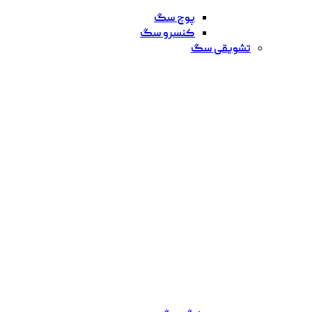
پوچ سگ
کنسرو سگ
تشویقی سگ