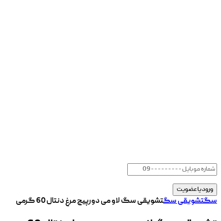
سگ
تشویقی سگ
تشویقی سگ لاو می دورپیچ مرغ دنتال 60 گرمی