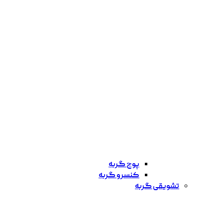
پوچ گربه
کنسرو گربه
تشویقی گربه