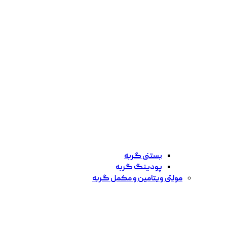
بستنی گربه
پودینگ گربه
مولتی ویتامین و مکمل گربه