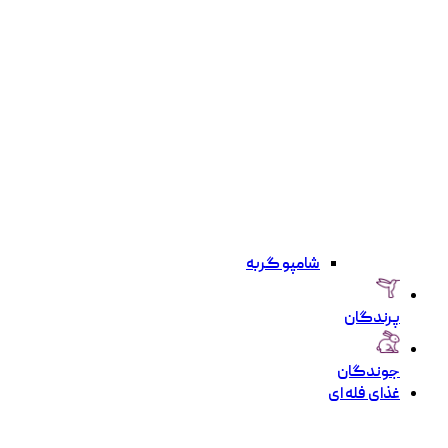
شامپو گربه
پرندگان
جوندگان
غذای فله ای