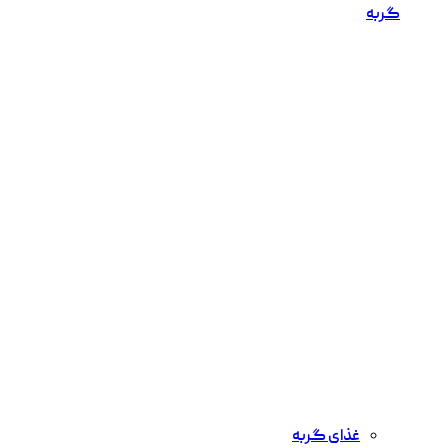
گربه
غذای گربه