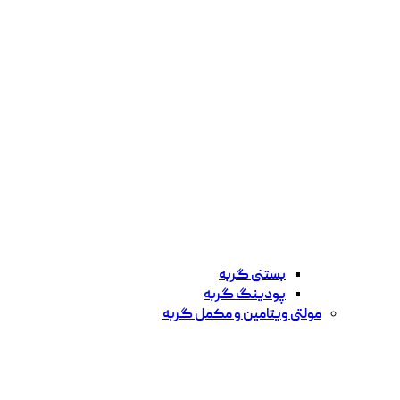
بستنی گربه
پودینگ گربه
مولتی ویتامین و مکمل گربه