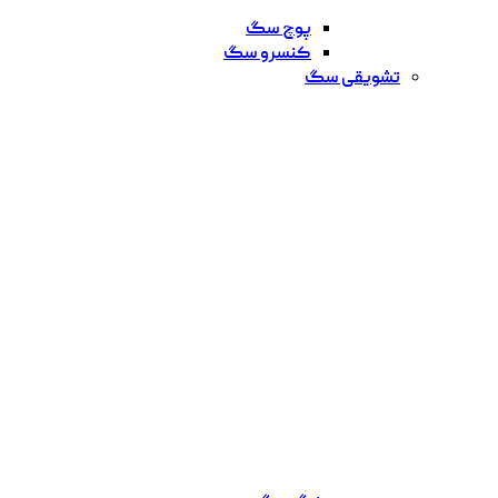
پوچ سگ
کنسرو سگ
تشویقی سگ