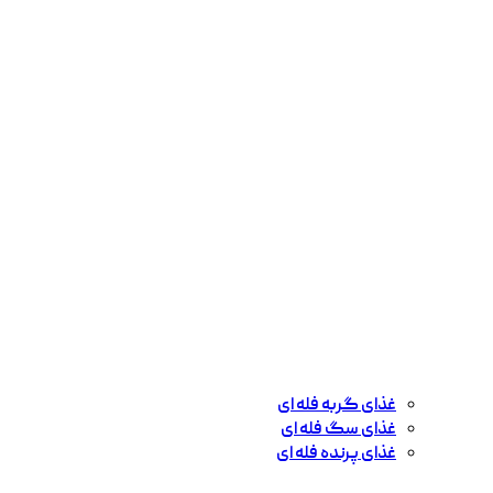
غذای گربه فله ای
غذای سگ فله ای
غذای پرنده فله ای