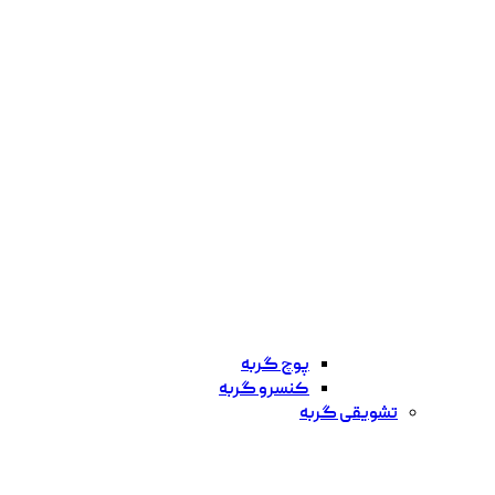
پوچ گربه
کنسرو گربه
تشویقی گربه