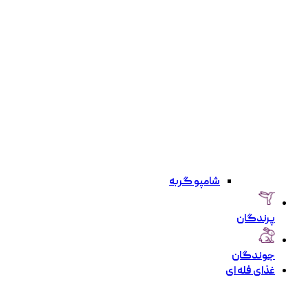
شامپو گربه
پرندگان
جوندگان
غذای فله ای