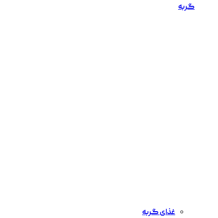
گربه
غذای گربه