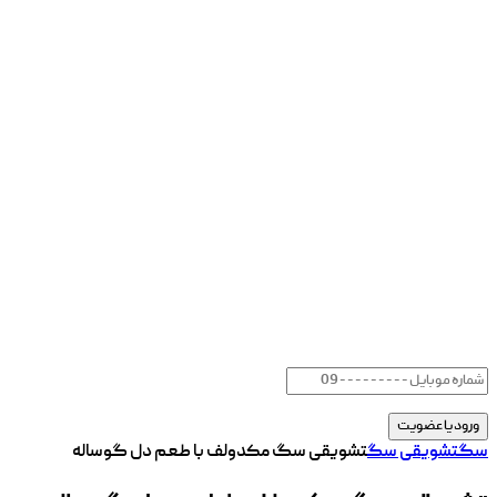
سگ
تشویقی سگ
تشویقی سگ مکدولف با طعم دل گوساله