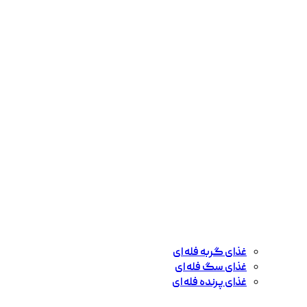
غذای گربه فله ای
غذای سگ فله ای
غذای پرنده فله ای