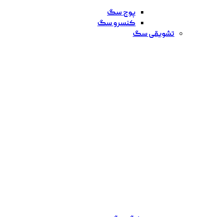
پوچ سگ
کنسرو سگ
تشویقی سگ