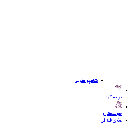
شامپو گربه
پرندگان
جوندگان
غذای فله ای