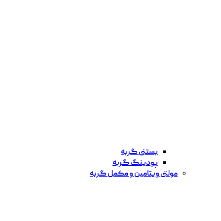
بستنی گربه
پودینگ گربه
مولتی ویتامین و مکمل گربه