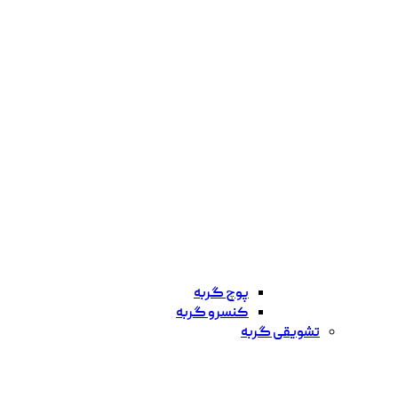
پوچ گربه
کنسرو گربه
تشویقی گربه