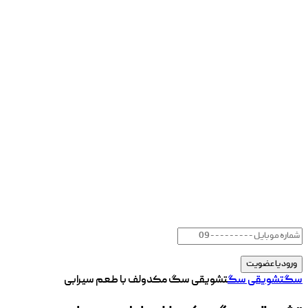
سگ
تشویقی سگ
تشویقی سگ مکدولف با طعم سیرابی