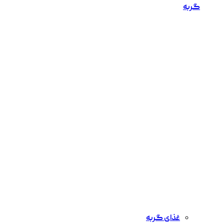
گربه
غذای گربه