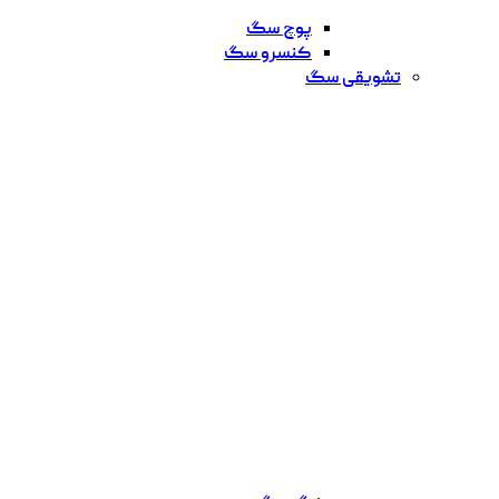
پوچ سگ
کنسرو سگ
تشویقی سگ