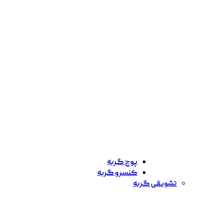
پوچ گربه
کنسرو گربه
تشویقی گربه