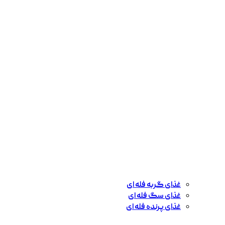
غذای گربه فله ای
غذای سگ فله ای
غذای پرنده فله ای