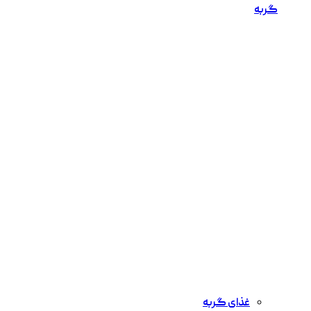
گربه
غذای گربه