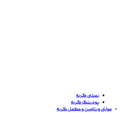
بستنی گربه
پودینگ گربه
مولتی ویتامین و مکمل گربه