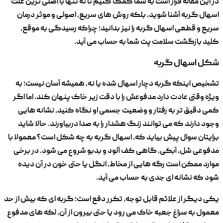
در این مقاله قرار است به شما کمک کنیم تا نه تنها با اصلی ترین علت
اسهال گربه آشنا شوید، بلکه روش‌ های سریع، اصولی و موثر درمان
سریع و قطعی اسهال گربه را نیز بدانید؛ چراکه رسیدگی به موقع،
کلید بازگشت سلامت پت شما به حساب می آید.
شکل اسهال گربه
تشخیص اینکه گربه دچار اسهال شده یا نه، همیشه آسان نیست؛ به
‌ویژه وقتی عادت دارد مدفوعش را با دقت زیر خاک پنهان کند. اما اگر
کمی دقیق ‌تر به رفتار و وضعیت جسمی او نگاه کنید، نشانه‌ هایی
وجود دارند که می ‌توانند زنگ هشدار را به صدا دربیاورند. حالا شاید
برایتان سوال پیش بیاید که، اسهال گربه به چه شکل است؟ معمولا با
مدفوعی شل، آبکی، گاهی کف‌ آلود و بدبو شروع می ‌شود. در برخی
موارد ممکن است رگه ‌هایی از مخاط، انگل یا حتی خون در آن دیده
شود که نشانه ‌ای جدی‌ به حساب می ‌آید.
یکی دیگر از علائم قابل توجه، تکرر دفع است؛ گربه ‌ای که بیش از حد
معمول به سراغ جعبه خاک می ‌رود یا حتی بیرون از آن، لکه‌ های مدفوع