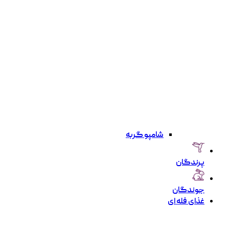
شامپو گربه
پرندگان
جوندگان
غذای فله ای