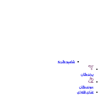
شامپو گربه
پرندگان
جوندگان
غذای فله ای