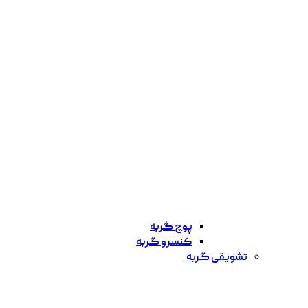
پوچ گربه
کنسرو گربه
تشویقی گربه