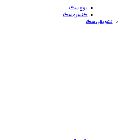
پوچ سگ
کنسرو سگ
تشویقی سگ