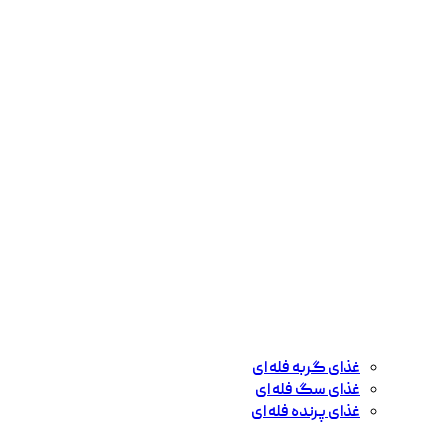
غذای گربه فله ای
غذای سگ فله ای
غذای پرنده فله ای