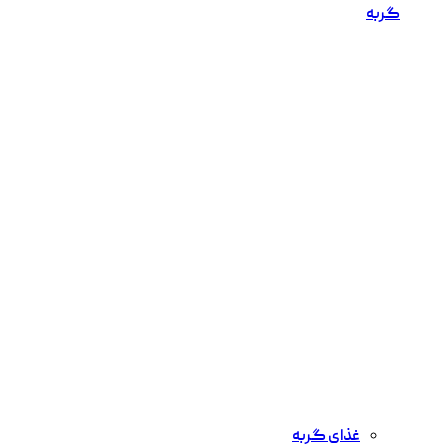
گربه
غذای گربه