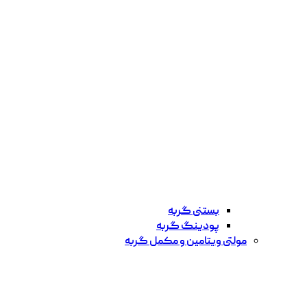
بستنی گربه
پودینگ گربه
مولتی ویتامین و مکمل گربه