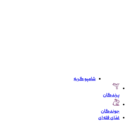
شامپو گربه
پرندگان
جوندگان
غذای فله ای