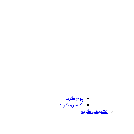
پوچ گربه
کنسرو گربه
تشویقی گربه