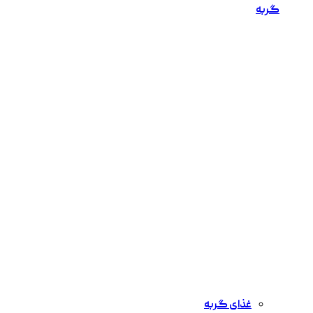
گربه
غذای گربه