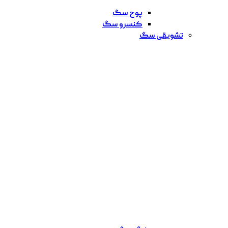
پوچ سگ
کنسرو سگ
تشویقی سگ