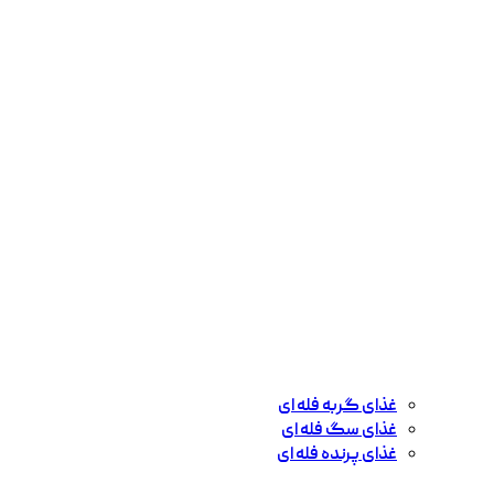
غذای گربه فله ای
غذای سگ فله ای
غذای پرنده فله ای