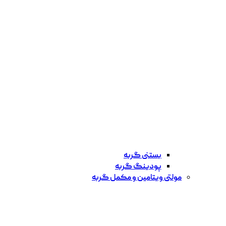
بستنی گربه
پودینگ گربه
مولتی ویتامین و مکمل گربه