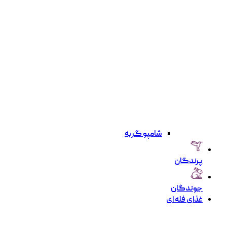
شامپو گربه
پرندگان
جوندگان
غذای فله ای