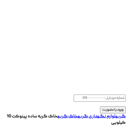
گربه
لوازم نگهداری گربه
خاک گربه
خاک گربه ساده پینوکت 10
کیلویی