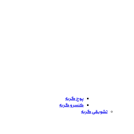
پوچ گربه
کنسرو گربه
تشویقی گربه