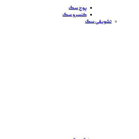
پوچ سگ
کنسرو سگ
تشویقی سگ