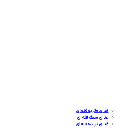
غذای گربه فله ای
غذای سگ فله ای
غذای پرنده فله ای