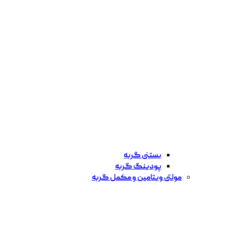
بستنی گربه
پودینگ گربه
مولتی ویتامین و مکمل گربه