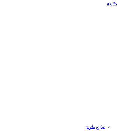
گربه
غذای گربه