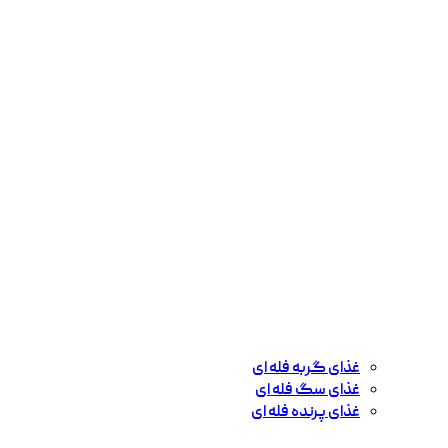
غذای گربه فله ای
غذای سگ فله ای
غذای پرنده فله ای