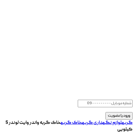
گربه
لوازم نگهداری گربه
خاک گربه
خاک گربه واندر وایت لوندر 5
کیلویی