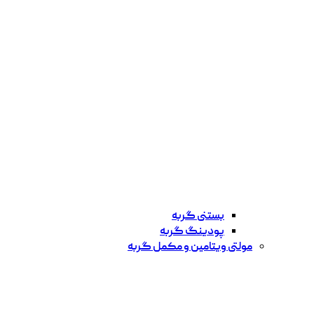
بستنی گربه
پودینگ گربه
مولتی ویتامین و مکمل گربه