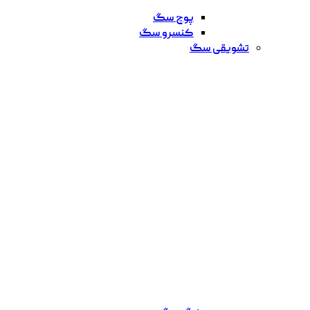
پوچ سگ
کنسرو سگ
تشویقی سگ