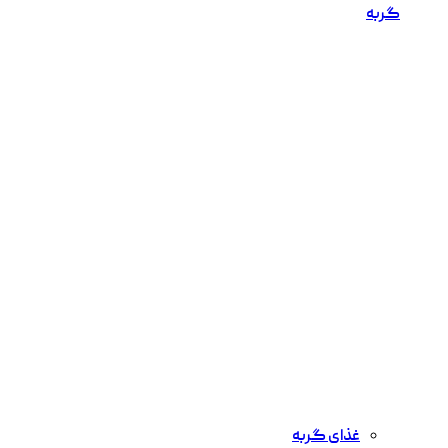
گربه
غذای گربه