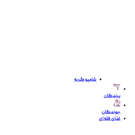
شامپو گربه
پرندگان
جوندگان
غذای فله ای