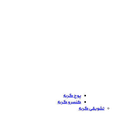
پوچ گربه
کنسرو گربه
تشویقی گربه