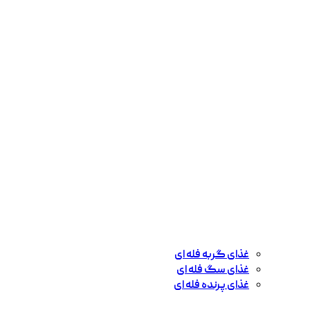
غذای گربه فله ای
غذای سگ فله ای
غذای پرنده فله ای