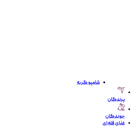
شامپو گربه
پرندگان
جوندگان
غذای فله ای