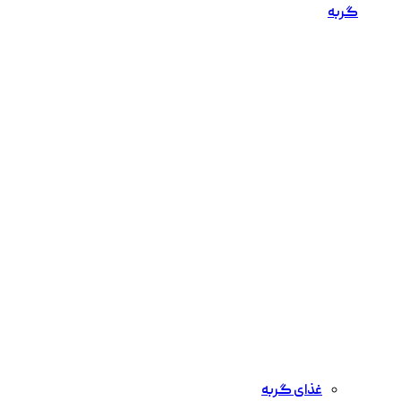
گربه
غذای گربه