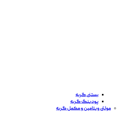
بستنی گربه
پودینگ گربه
مولتی ویتامین و مکمل گربه