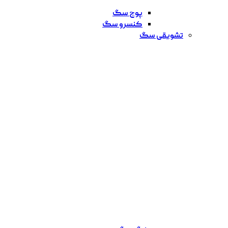
پوچ سگ
کنسرو سگ
تشویقی سگ