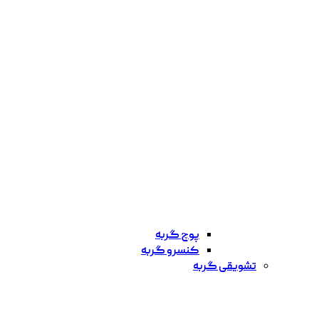
پوچ گربه
کنسرو گربه
تشویقی گربه