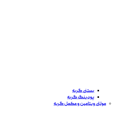
بستنی گربه
پودینگ گربه
مولتی ویتامین و مکمل گربه