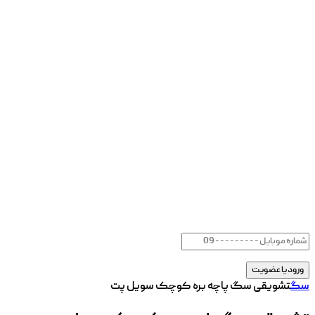
سگ
تشویقی سگ پاچه بره کوچک سویل پت