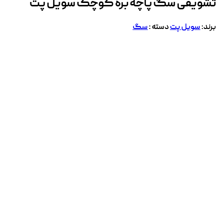
تشویقی سگ پاچه بره کوچک سویل پت
برند:
سویل پت
دسته :
سگ