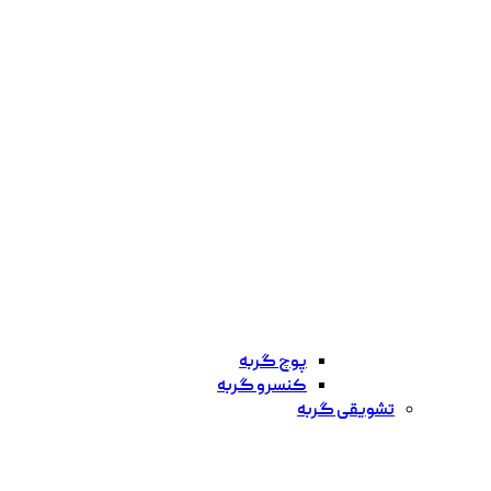
پوچ گربه
کنسرو گربه
تشویقی گربه