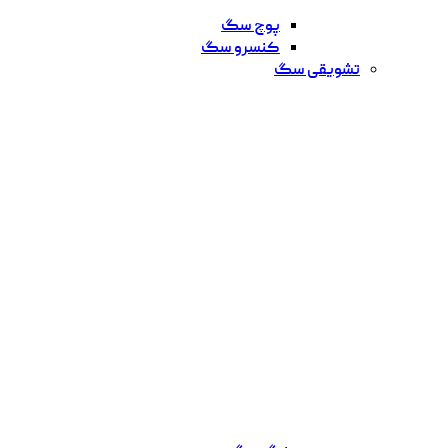
پوچ سگ
کنسرو سگ
تشویقی سگ