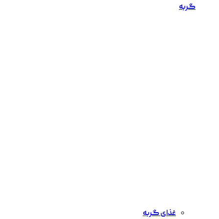
گربه
غذای گربه