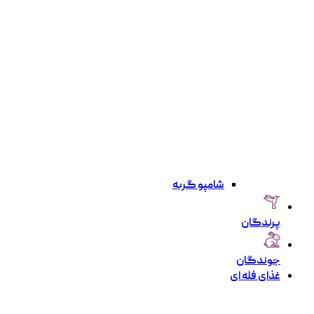
شامپو گربه
پرندگان
جوندگان
غذای فله ای