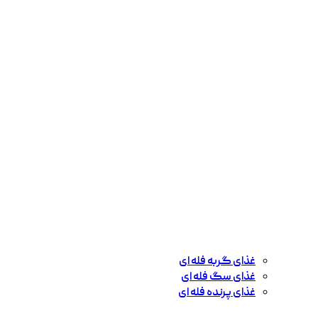
غذای گربه فله ای
غذای سگ فله ای
غذای پرنده فله ای