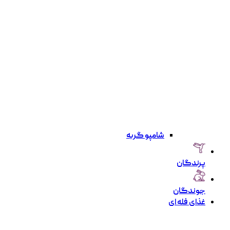
شامپو گربه
پرندگان
جوندگان
غذای فله ای