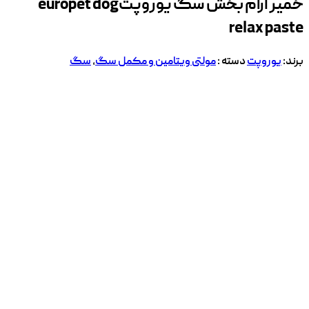
خمیر آرام بخش سگ یوروپت
europet dog
relax paste
برند:
یوروپت
دسته :
مولتی ویتامین و مکمل سگ
,
سگ