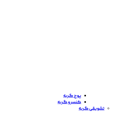
پوچ گربه
کنسرو گربه
تشویقی گربه