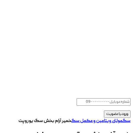
سگ
مولتی ویتامین و مکمل سگ
خمیر آرام بخش سگ یوروپت