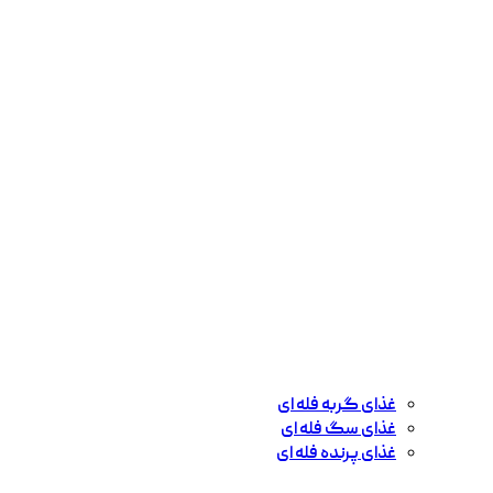
غذای گربه فله ای
غذای سگ فله ای
غذای پرنده فله ای