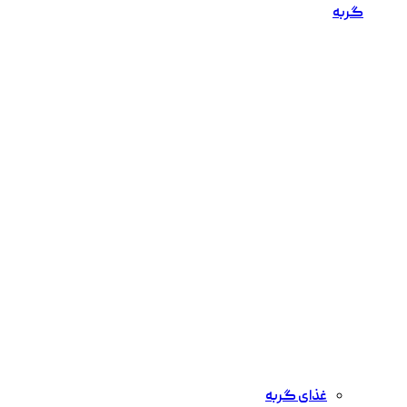
گربه
غذای گربه