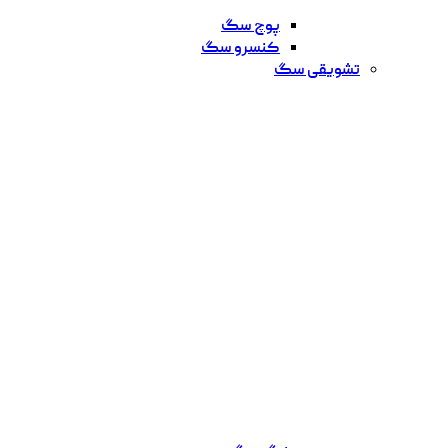
پوچ سگ
کنسرو سگ
تشویقی سگ