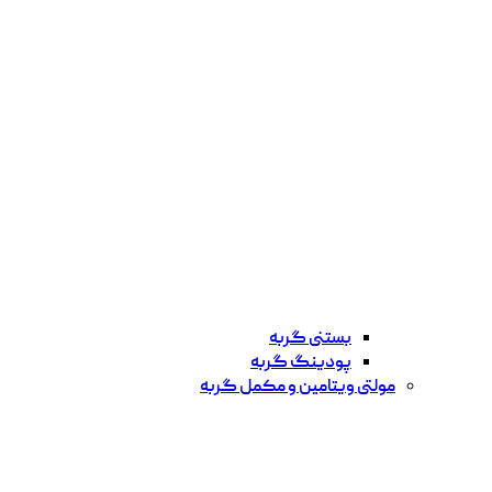
بستنی گربه
پودینگ گربه
مولتی ویتامین و مکمل گربه