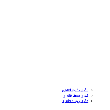
غذای گربه فله ای
غذای سگ فله ای
غذای پرنده فله ای