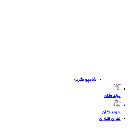
شامپو گربه
پرندگان
جوندگان
غذای فله ای