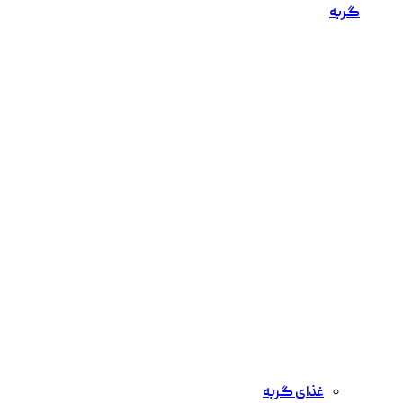
گربه
غذای گربه