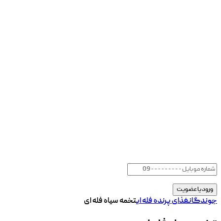
جوندگان
غذای پرنده فله ای
تخمه سیاه فله ای