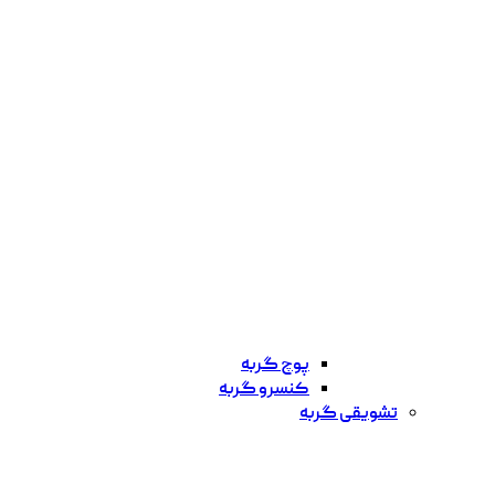
پوچ گربه
کنسرو گربه
تشویقی گربه