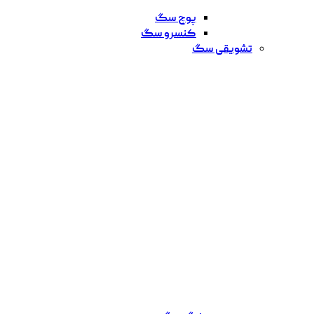
پوچ سگ
کنسرو سگ
تشویقی سگ