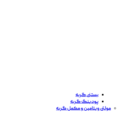
بستنی گربه
پودینگ گربه
مولتی ویتامین و مکمل گربه