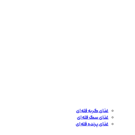
غذای گربه فله ای
غذای سگ فله ای
غذای پرنده فله ای