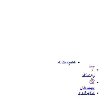
شامپو گربه
پرندگان
جوندگان
غذای فله ای