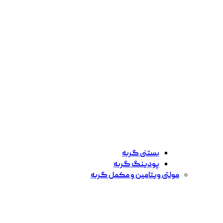
بستنی گربه
پودینگ گربه
مولتی ویتامین و مکمل گربه