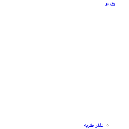
گربه
غذای گربه