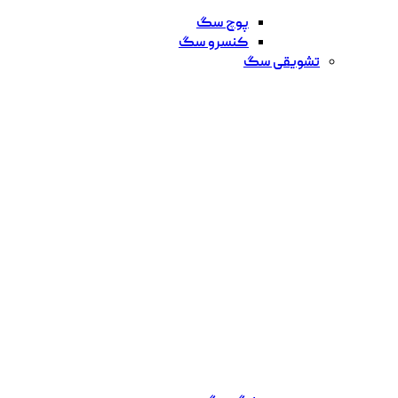
پوچ سگ
کنسرو سگ
تشویقی سگ