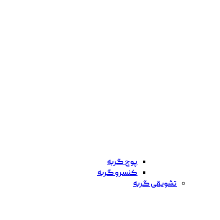
پوچ گربه
کنسرو گربه
تشویقی گربه