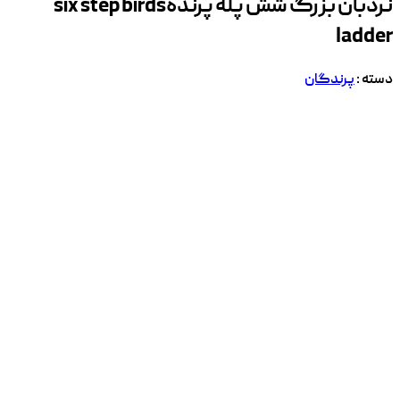
نردبان بزرگ شش پله پرنده
six step birds
ladder
دسته :
پرندگان