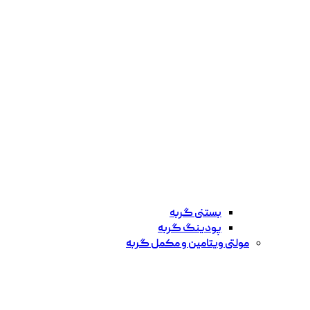
بستنی گربه
پودینگ گربه
مولتی ویتامین و مکمل گربه