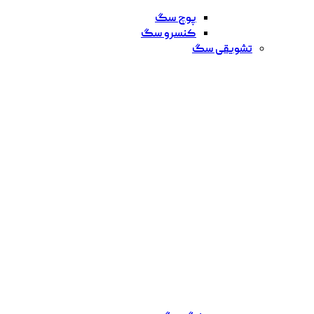
پوچ سگ
کنسرو سگ
تشویقی سگ