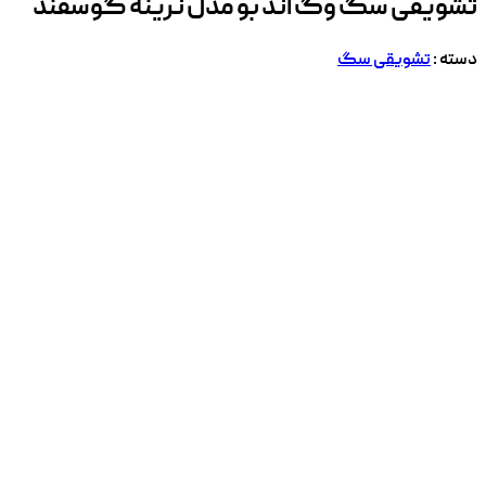
تشویقی سگ وگ اند بو مدل نرینه گوسفند
دسته :
تشویقی سگ