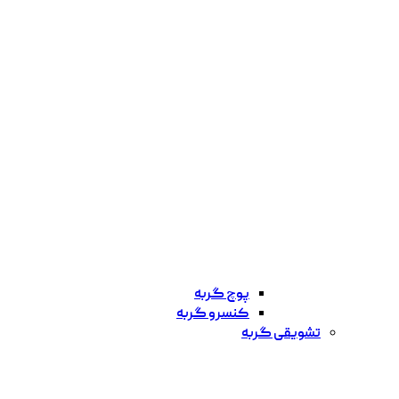
پوچ گربه
کنسرو گربه
تشویقی گربه