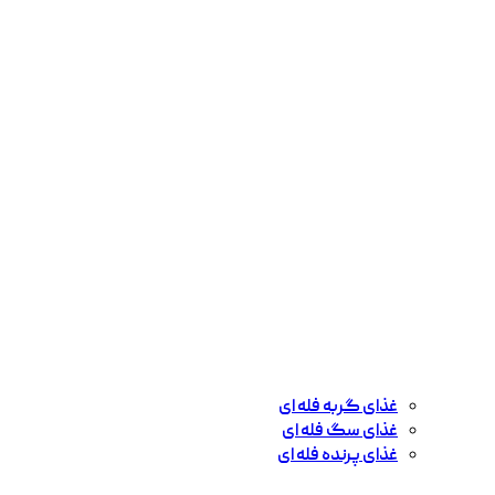
غذای گربه فله ای
غذای سگ فله ای
غذای پرنده فله ای