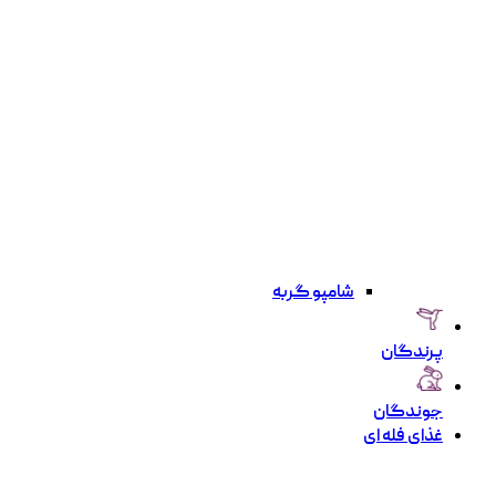
شامپو گربه
پرندگان
جوندگان
غذای فله ای