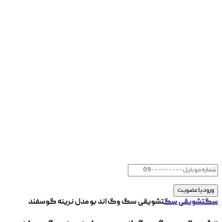
سگ
تشویقی سگ
تشویقی سگ وگ اند بو مدل نرینه گوسفند