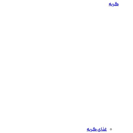
گربه
غذای گربه