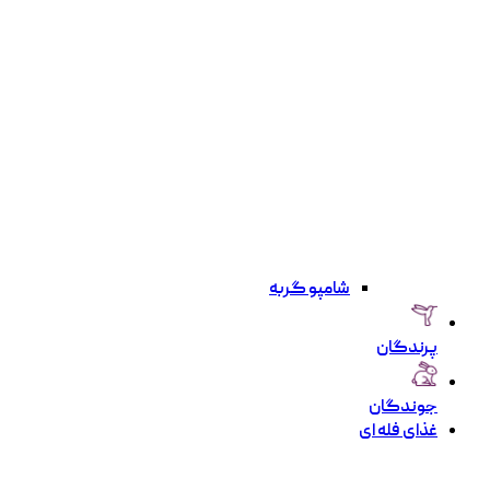
شامپو گربه
پرندگان
جوندگان
غذای فله ای