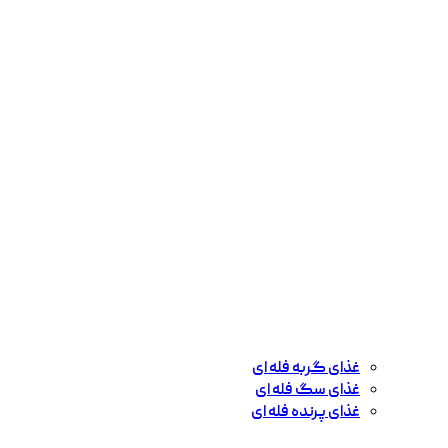
غذای گربه فله ای
غذای سگ فله ای
غذای پرنده فله ای