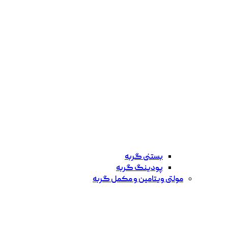
بستنی گربه
پودینگ گربه
مولتی ویتامین و مکمل گربه