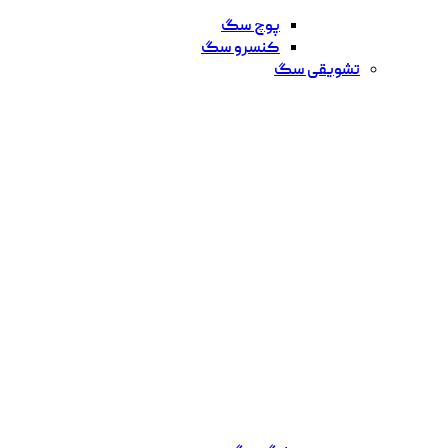
پوچ سگ
کنسرو سگ
تشویقی سگ