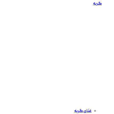
گربه
غذای گربه