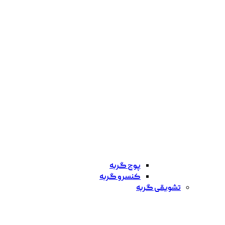
پوچ گربه
کنسرو گربه
تشویقی گربه