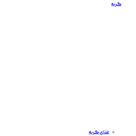
گربه
غذای گربه