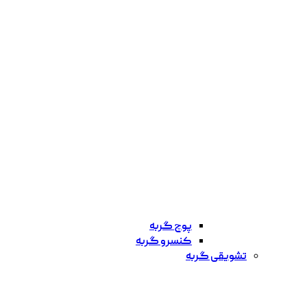
پوچ گربه
کنسرو گربه
تشویقی گربه