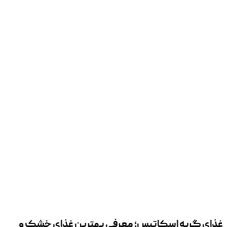
غذای گربه اسکاتیس؛ معرفی بهترین غذای خشک و