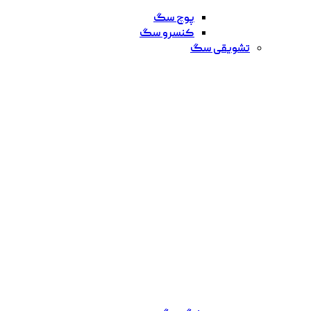
پوچ سگ
کنسرو سگ
تشویقی سگ