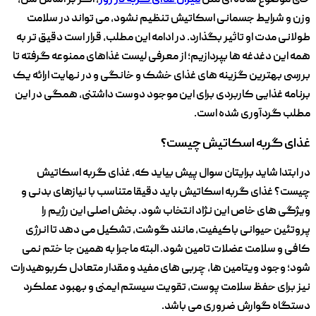
حتی موضوع ساده ‌ای مثل
میزان غذای گربه در روز
، اگر بر اساس سن،
وزن و شرایط جسمانی اسکاتیش تنظیم نشود، می‌ تواند در سلامت
طولانی ‌مدت او تاثیر بگذارد. در ادامه این مطلب، قرار است دقیق ‌تر به
همه این دغدغه ‌ها بپردازیم؛ از معرفی لیست غذاهای ممنوعه گرفته تا
بررسی بهترین گزینه ‌های غذای خشک و خانگی و در نهایت ارائه یک
برنامه غذایی کاربردی برای این موجود دوست ‌داشتنی، همگی در این
مطلب گردآوری شده است.
غذای گربه اسکاتیش چیست؟
در ابتدا شاید برایتان سوال پیش بیاید که، غذای گربه اسکاتیش
چیست؟ غذای گربه اسکاتیش باید دقیقا متناسب با نیازهای بدنی و
ویژگی ‌های خاص این نژاد انتخاب شود. بخش اصلی این رژیم را
پروتئین حیوانی باکیفیت، مانند گوشت، تشکیل می ‌دهد تا انرژی
کافی و سلامت عضلات تامین شود. البته ماجرا به همین ‌جا ختم نمی‌
شود؛ وجود ویتامین‌ ها، چربی‌ های مفید و مقدار متعادل کربوهیدرات
نیز برای حفظ سلامت پوست، تقویت سیستم ایمنی و بهبود عملکرد
دستگاه گوارش ضروری می باشد.