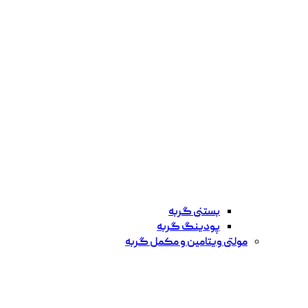
بستنی گربه
پودینگ گربه
مولتی ویتامین و مکمل گربه