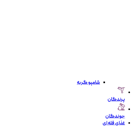
شامپو گربه
پرندگان
جوندگان
غذای فله ای