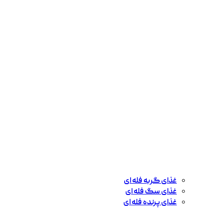
غذای گربه فله ای
غذای سگ فله ای
غذای پرنده فله ای