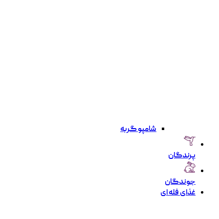
شامپو گربه
پرندگان
جوندگان
غذای فله ای