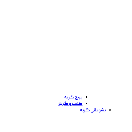
پوچ گربه
کنسرو گربه
تشویقی گربه