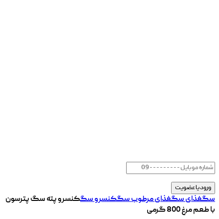
سگ
غذای سگ
غذای مرطوب سگ
کنسرو سگ
کنسرو پته سگ پترسون
با طعم مرغ 800 گرمی