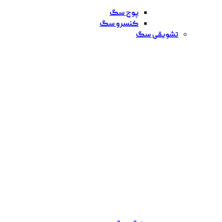
پوچ سگ
کنسرو سگ
تشویقی سگ