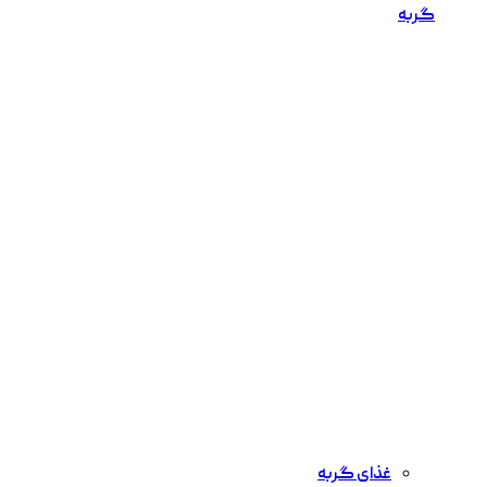
گربه
غذای گربه