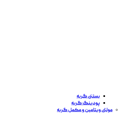
بستنی گربه
پودینگ گربه
مولتی ویتامین و مکمل گربه