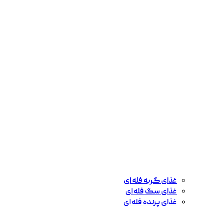
غذای گربه فله ای
غذای سگ فله ای
غذای پرنده فله ای