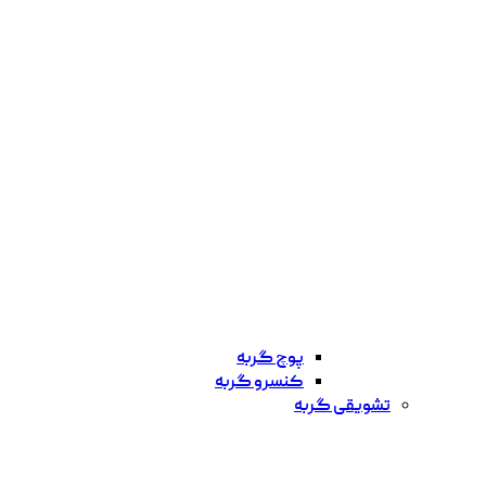
پوچ گربه
کنسرو گربه
تشویقی گربه