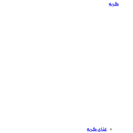
گربه
غذای گربه