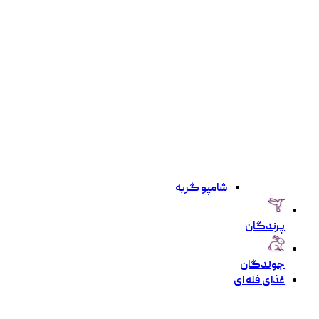
شامپو گربه
پرندگان
جوندگان
غذای فله ای