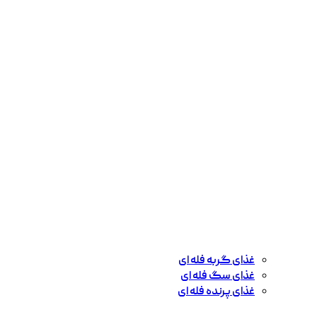
غذای گربه فله ای
غذای سگ فله ای
غذای پرنده فله ای