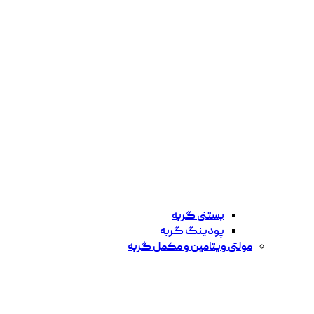
بستنی گربه
پودینگ گربه
مولتی ویتامین و مکمل گربه