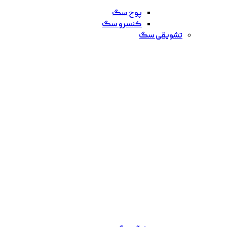
پوچ سگ
کنسرو سگ
تشویقی سگ