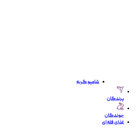
شامپو گربه
پرندگان
جوندگان
غذای فله ای