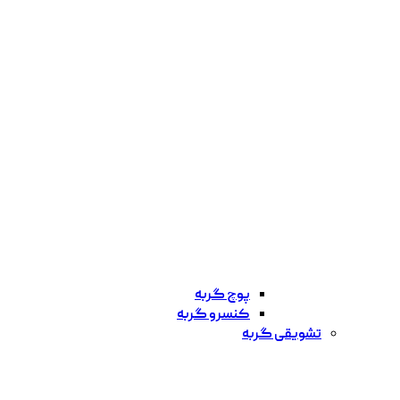
پوچ گربه
کنسرو گربه
تشویقی گربه