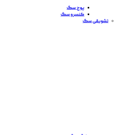
پوچ سگ
کنسرو سگ
تشویقی سگ