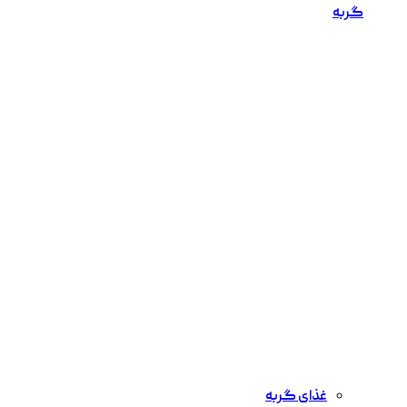
گربه
غذای گربه