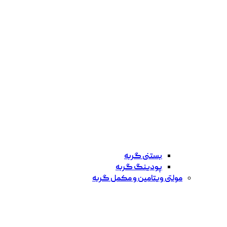
بستنی گربه
پودینگ گربه
مولتی ویتامین و مکمل گربه