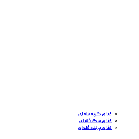
غذای گربه فله ای
غذای سگ فله ای
غذای پرنده فله ای