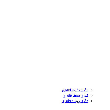
غذای گربه فله ای
غذای سگ فله ای
غذای پرنده فله ای