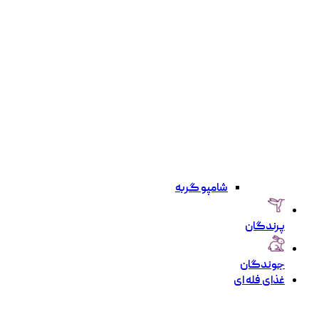
شامپو گربه
پرندگان
جوندگان
غذای فله ای