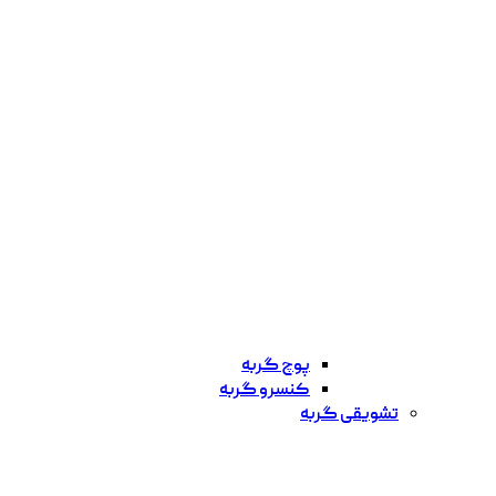
پوچ گربه
کنسرو گربه
تشویقی گربه