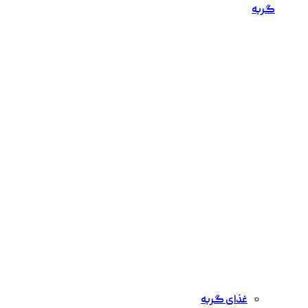
گربه
غذای گربه