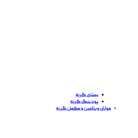
بستنی گربه
پودینگ گربه
مولتی ویتامین و مکمل گربه