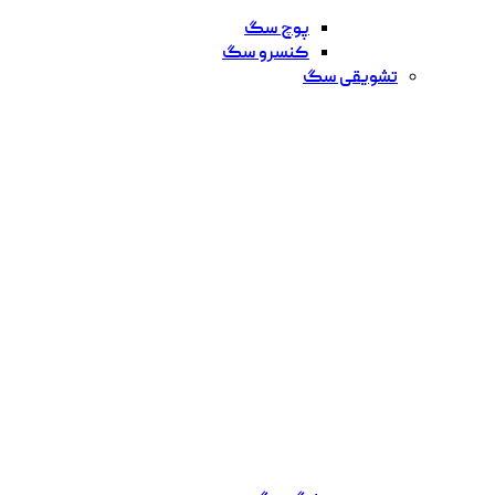
پوچ سگ
کنسرو سگ
تشویقی سگ