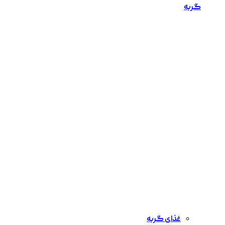
گربه
غذای گربه