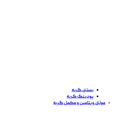
بستنی گربه
پودینگ گربه
مولتی ویتامین و مکمل گربه