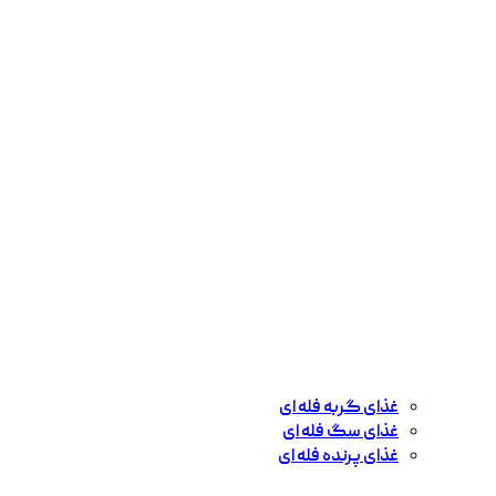
غذای گربه فله ای
غذای سگ فله ای
غذای پرنده فله ای