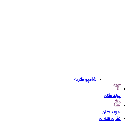
شامپو گربه
پرندگان
جوندگان
غذای فله ای