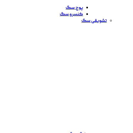
پوچ سگ
کنسرو سگ
تشویقی سگ