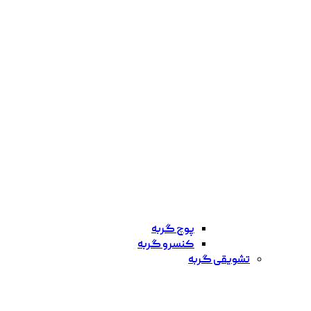
پوچ گربه
کنسرو گربه
تشویقی گربه