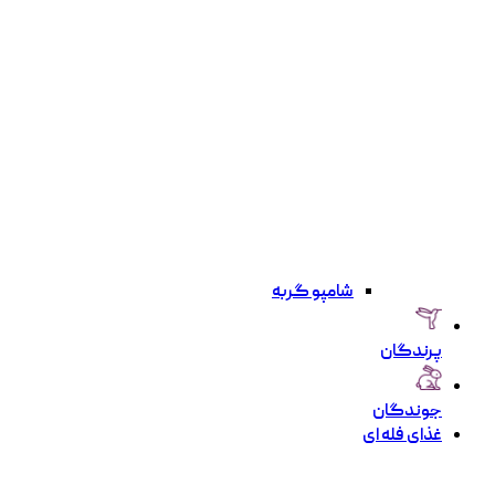
شامپو گربه
پرندگان
جوندگان
غذای فله ای