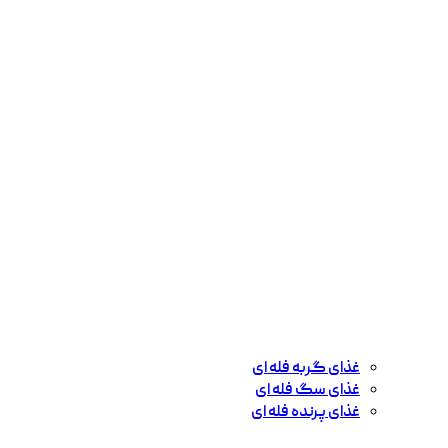
غذای گربه فله ای
غذای سگ فله ای
غذای پرنده فله ای