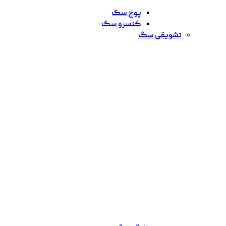
پوچ سگ
کنسرو سگ
تشویقی سگ