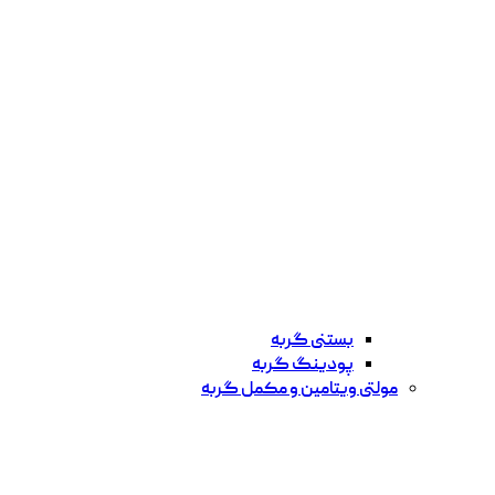
بستنی گربه
پودینگ گربه
مولتی ویتامین و مکمل گربه