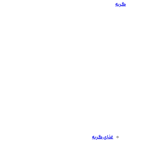
گربه
غذای گربه