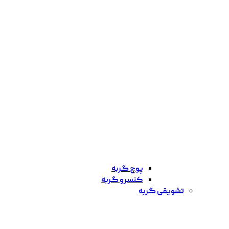
پوچ گربه
کنسرو گربه
تشویقی گربه