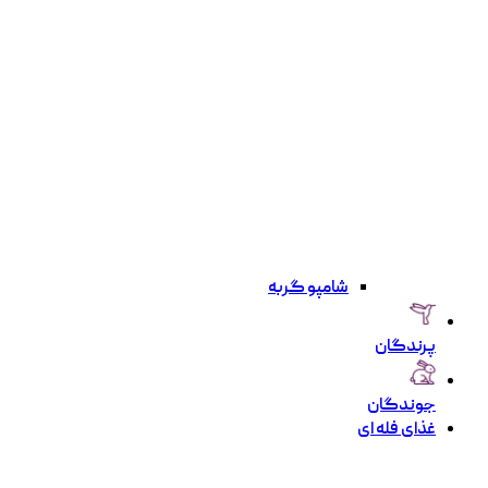
شامپو گربه
پرندگان
جوندگان
غذای فله ای