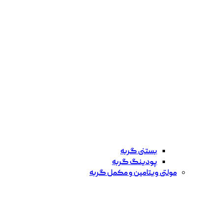
بستنی گربه
پودینگ گربه
مولتی ویتامین و مکمل گربه