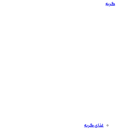
گربه
غذای گربه