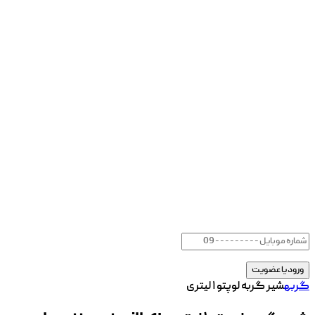
گربه
شیر گربه لوپتو ۱ لیتری