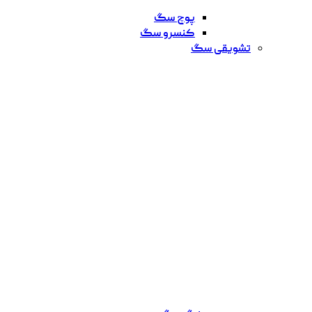
پوچ سگ
کنسرو سگ
تشویقی سگ