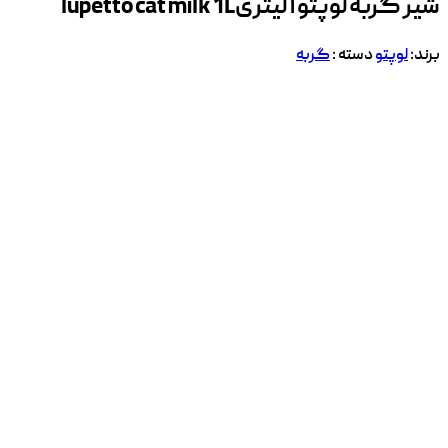
شیر گربه لوپتو ۱ لیتری
lupetto cat milk 1L
برند:
لوپتو
دسته :
گربه