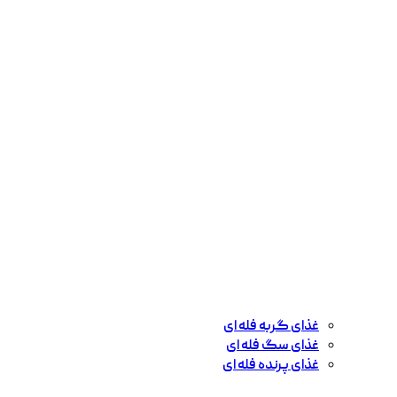
غذای گربه فله ای
غذای سگ فله ای
غذای پرنده فله ای