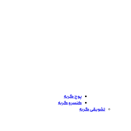
پوچ گربه
کنسرو گربه
تشویقی گربه