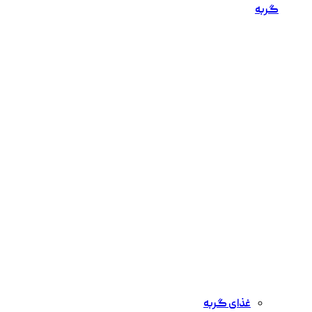
گربه
غذای گربه