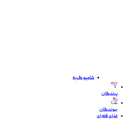
شامپو گربه
پرندگان
جوندگان
غذای فله ای