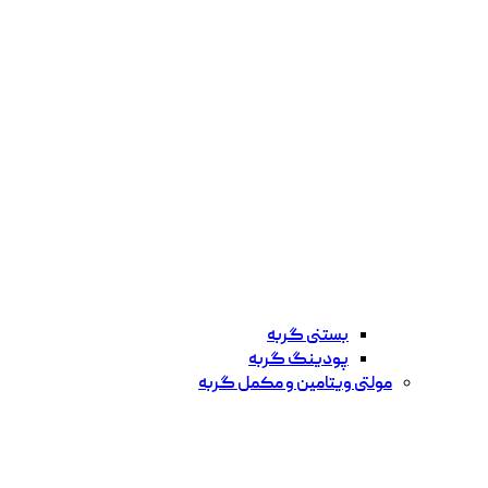
بستنی گربه
پودینگ گربه
مولتی ویتامین و مکمل گربه