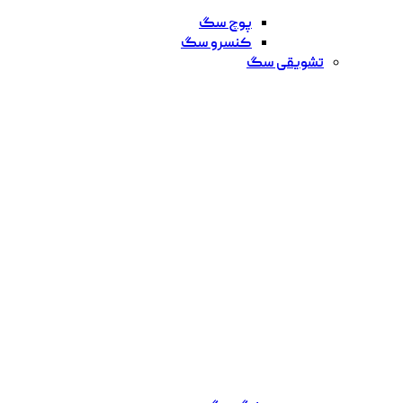
پوچ سگ
کنسرو سگ
تشویقی سگ