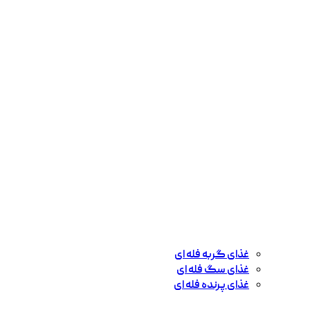
غذای گربه فله ای
غذای سگ فله ای
غذای پرنده فله ای