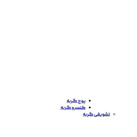
پوچ گربه
کنسرو گربه
تشویقی گربه