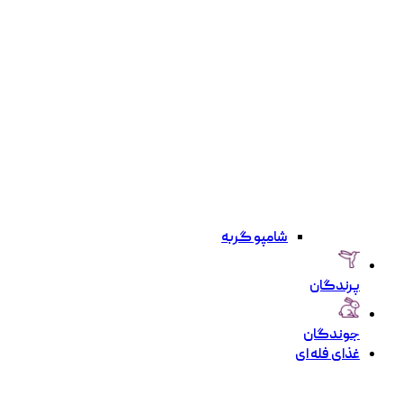
شامپو گربه
پرندگان
جوندگان
غذای فله ای