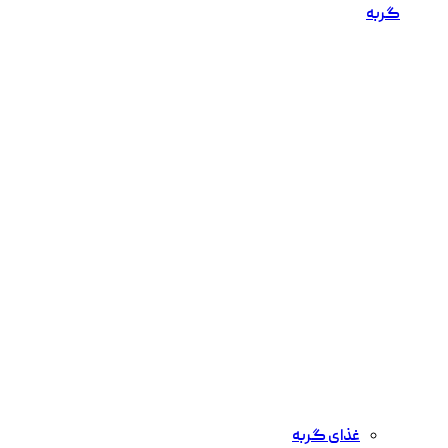
گربه
غذای گربه