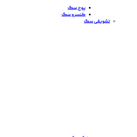
پوچ سگ
کنسرو سگ
تشویقی سگ