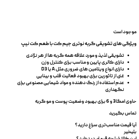
موجود است
ویژگی های تشویقی گربه نوتری جیم کت با طعم کت نیپ
تشویقی لذیذ و مورد علاقه همه گربه ها از هر نژادی
دارای کالری پایین و مناسب برای کنترل وزن
دارای انواع ویتامین های ضروری مثل A یا D3
غنی از تائورین برای بهبود فعالیت قلب و بینایی
عدم استفاده از رنگ دهنده و مواد شیمایی مصنوعی برای
نگهداری
حاوی امگا3 و 6 برای بهبود وضعیت پوست و مو گربه
تماس بگیرید
آیا قیمت مناسب‌تری سراغ دارید؟
بلی
خیر
این کالا را با چه قیمتی دیده‌اید؟