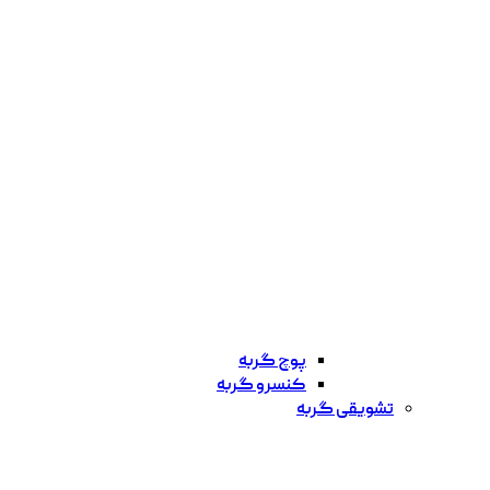
پوچ گربه
کنسرو گربه
تشویقی گربه