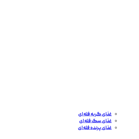
غذای گربه فله ای
غذای سگ فله ای
غذای پرنده فله ای