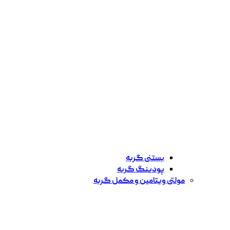
بستنی گربه
پودینگ گربه
مولتی ویتامین و مکمل گربه