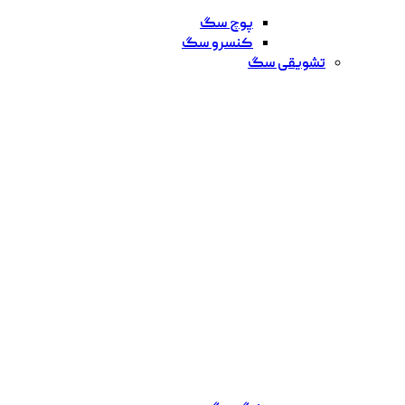
پوچ سگ
کنسرو سگ
تشویقی سگ