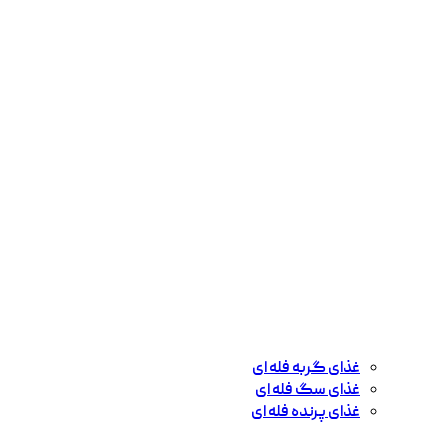
غذای گربه فله ای
غذای سگ فله ای
غذای پرنده فله ای