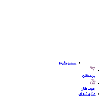
شامپو گربه
پرندگان
جوندگان
غذای فله ای