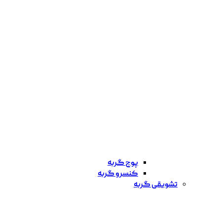
پوچ گربه
کنسرو گربه
تشویقی گربه