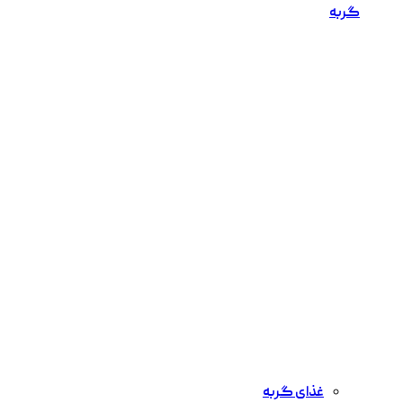
گربه
غذای گربه