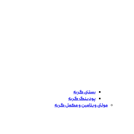
بستنی گربه
پودینگ گربه
مولتی ویتامین و مکمل گربه