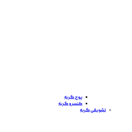
پوچ گربه
کنسرو گربه
تشویقی گربه