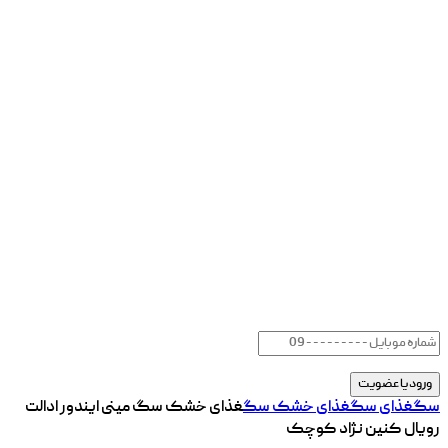
سگ
غذای سگ
غذای خشک سگ
غذای خشک سگ مینی ایندور ادالت
رویال کنین نژاد کوچک