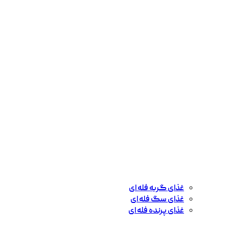
غذای گربه فله ای
غذای سگ فله ای
غذای پرنده فله ای