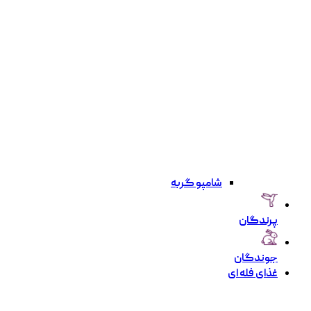
شامپو گربه
پرندگان
جوندگان
غذای فله ای