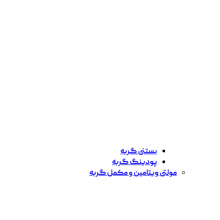
بستنی گربه
پودینگ گربه
مولتی ویتامین و مکمل گربه