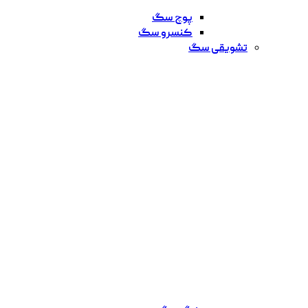
پوچ سگ
کنسرو سگ
تشویقی سگ