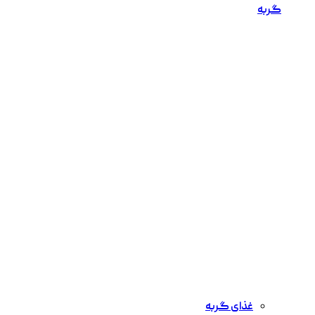
گربه
غذای گربه