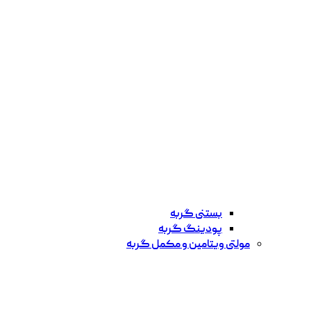
بستنی گربه
پودینگ گربه
مولتی ویتامین و مکمل گربه