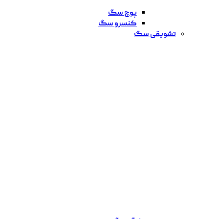
پوچ سگ
کنسرو سگ
تشویقی سگ