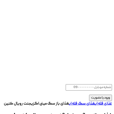
غذای فله ای
غذای سگ فله ای
غذای باز سگ مینی اگزیجنت رویال کنین