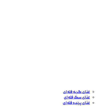
غذای گربه فله ای
غذای سگ فله ای
غذای پرنده فله ای