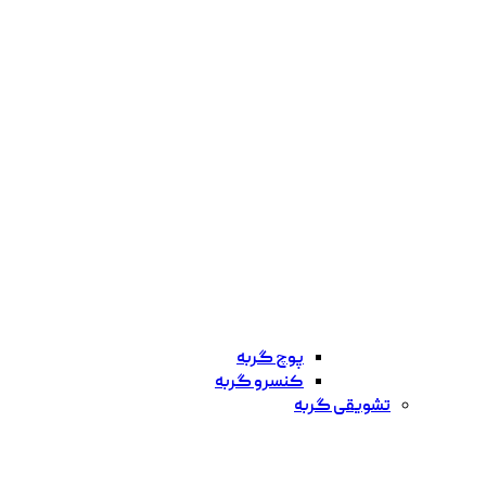
پوچ گربه
کنسرو گربه
تشویقی گربه