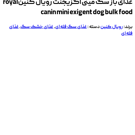
غذای باز سگ مینی اگزیجنت رویال کنین
royal
canin mini exigent dog bulk food
برند:
رویال کنین
دسته :
غذای سگ فله ای
,
غذای خشک سگ
,
غذای
فله ای