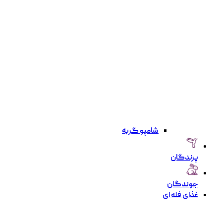
شامپو گربه
پرندگان
جوندگان
غذای فله ای