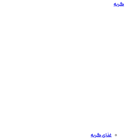
گربه
غذای گربه