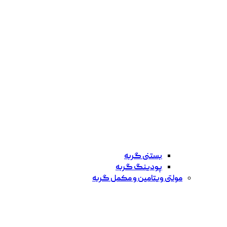
بستنی گربه
پودینگ گربه
مولتی ویتامین و مکمل گربه