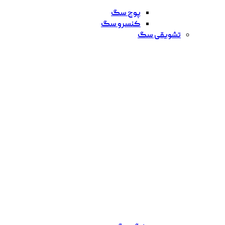
پوچ سگ
کنسرو سگ
تشویقی سگ