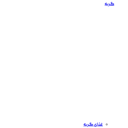
گربه
غذای گربه