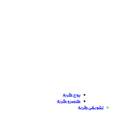
پوچ گربه
کنسرو گربه
تشویقی گربه