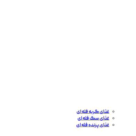
غذای گربه فله ای
غذای سگ فله ای
غذای پرنده فله ای