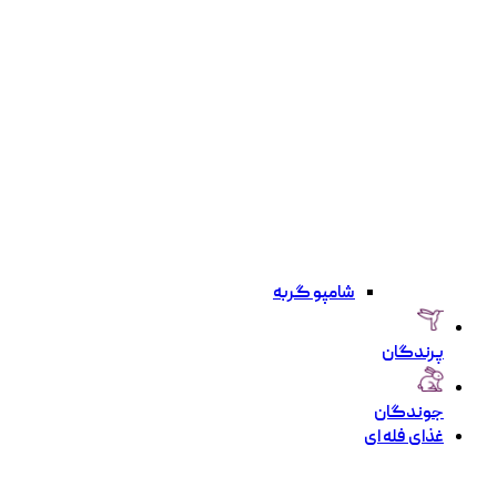
شامپو گربه
پرندگان
جوندگان
غذای فله ای