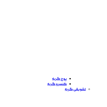
پوچ گربه
کنسرو گربه
تشویقی گربه