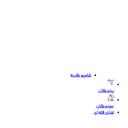
شامپو گربه
پرندگان
جوندگان
غذای فله ای