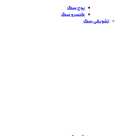
پوچ سگ
کنسرو سگ
تشویقی سگ