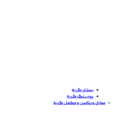
بستنی گربه
پودینگ گربه
مولتی ویتامین و مکمل گربه