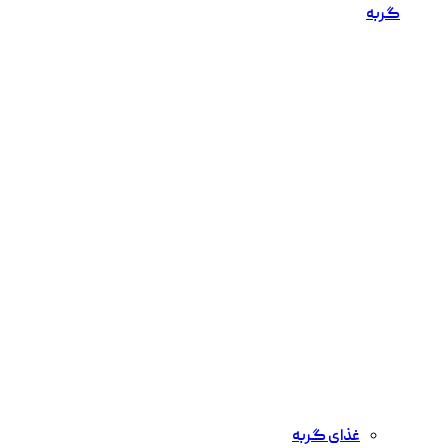
گربه
غذای گربه