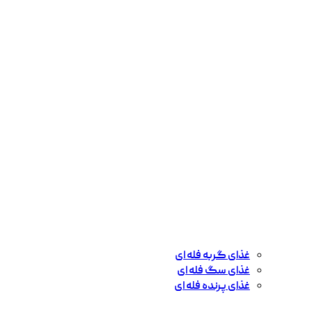
غذای گربه فله ای
غذای سگ فله ای
غذای پرنده فله ای