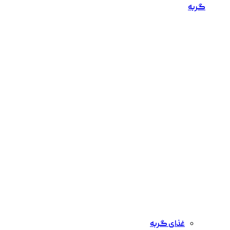
گربه
غذای گربه