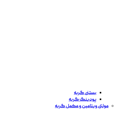
بستنی گربه
پودینگ گربه
مولتی ویتامین و مکمل گربه