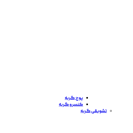
پوچ گربه
کنسرو گربه
تشویقی گربه