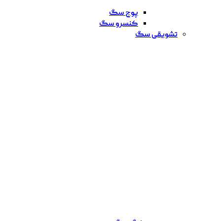
پوچ سگ
کنسرو سگ
تشویقی سگ