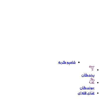
شامپو گربه
پرندگان
جوندگان
غذای فله ای