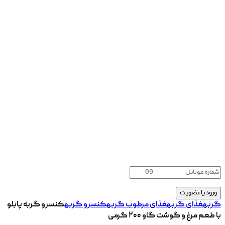
گربه
غذای گربه
غذای مرطوب گربه
کنسرو گربه
کنسرو گربه پابلو
با طعم مرغ و گوشت گاو ۲۰۰ گرمی