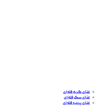
غذای گربه فله ای
غذای سگ فله ای
غذای پرنده فله ای