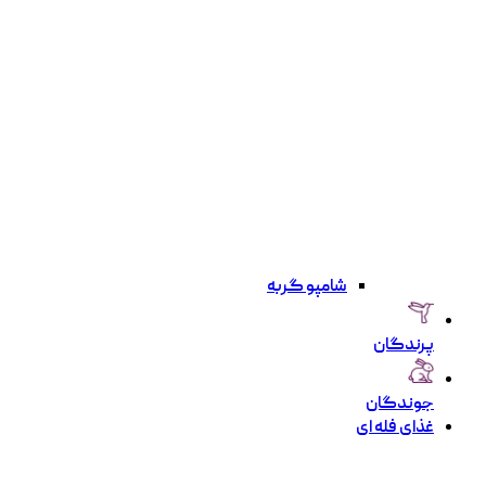
شامپو گربه
پرندگان
جوندگان
غذای فله ای