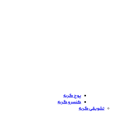
پوچ گربه
کنسرو گربه
تشویقی گربه