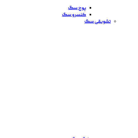
پوچ سگ
کنسرو سگ
تشویقی سگ