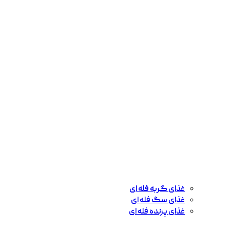
غذای گربه فله ای
غذای سگ فله ای
غذای پرنده فله ای