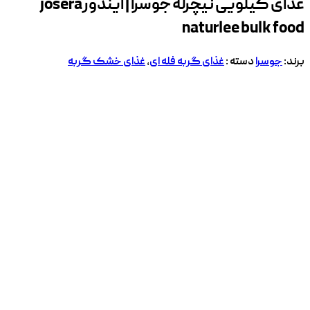
غذای کیلویی نیچرله جوسرا | ایندور
josera
naturlee bulk food
برند:
جوسرا
دسته :
غذای گربه فله ای
,
غذای خشک گربه