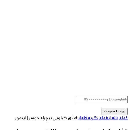
غذای فله ای
غذای گربه فله ای
غذای کیلویی نیچرله جوسرا | ایندور