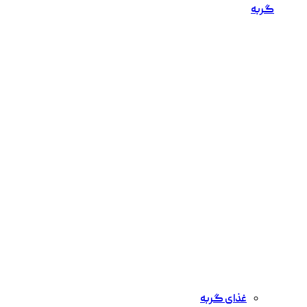
گربه
غذای گربه