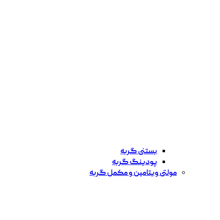
بستنی گربه
پودینگ گربه
مولتی ویتامین و مکمل گربه