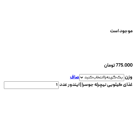
موجود است
775.000
تومان
وزن
صاف
غذای کیلویی نیچرله جوسرا | ایندور عدد