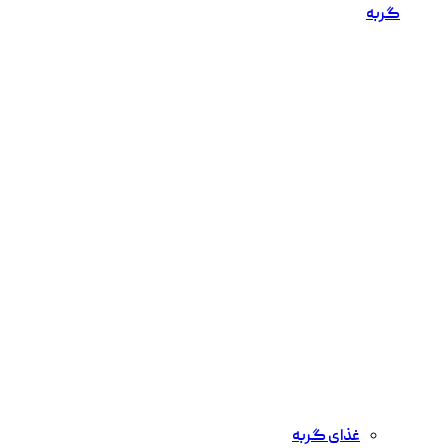
گربه
غذای گربه