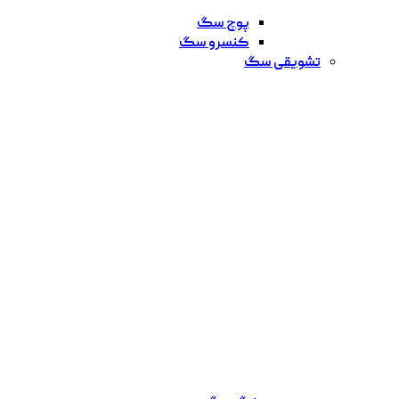
پوچ سگ
کنسرو سگ
تشویقی سگ