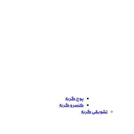
پوچ گربه
کنسرو گربه
تشویقی گربه