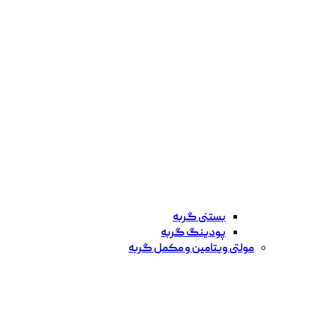
بستنی گربه
پودینگ گربه
مولتی ویتامین و مکمل گربه