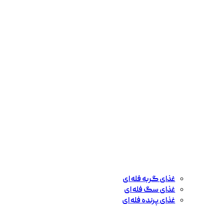
غذای گربه فله ای
غذای سگ فله ای
غذای پرنده فله ای