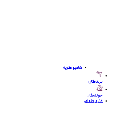
شامپو گربه
پرندگان
جوندگان
غذای فله ای