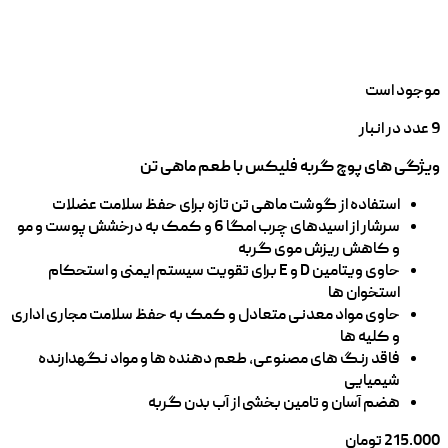
موجود است
9 عدد در انبار
ویژگی های پوچ گربه فلیکس با طعم ماهی تن
استفاده از گوشت ماهی تن تازه برای حفظ سلامت عضلات
سرشار از اسیدهای چرب امگا 6 و کمک به درخشش پوست و مو
و کاهش ریزش موی گربه
حاوی ویتامین D و E برای تقویت سیستم ایمنی و استحکام
استخوان ها
حاوی مواد معدنی متعادل و کمک به حفظ سلامت مجاری اداری
و کلیه ها
فاقد رنگ های مصنوعی، طعم دهنده ها و مواد نگهدارنده
شیمیایی
هضم آسان و تامین بخشی از آب بدن گربه
215.000
تومان