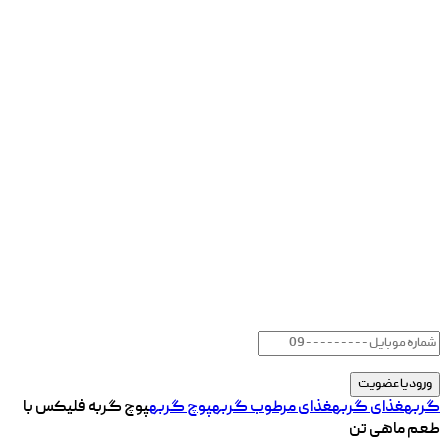
گربه
غذای گربه
غذای مرطوب گربه
پوچ گربه
پوچ گربه فلیکس با
طعم ماهی تن