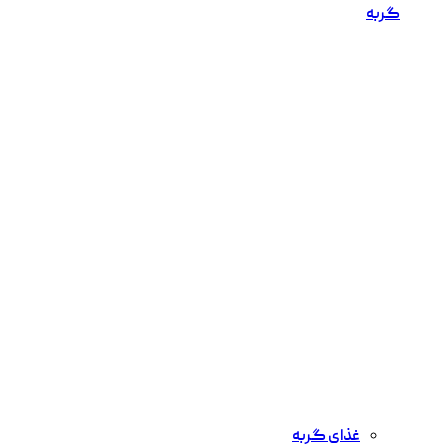
گربه
غذای گربه