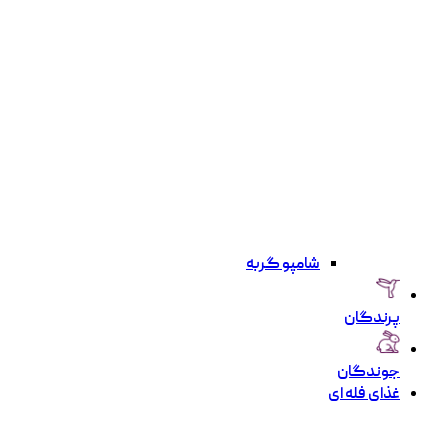
شامپو گربه
پرندگان
جوندگان
غذای فله ای