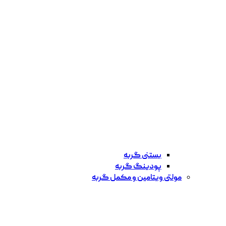
بستنی گربه
پودینگ گربه
مولتی ویتامین و مکمل گربه