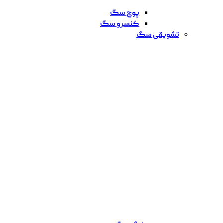
پوچ سگ
کنسرو سگ
تشویقی سگ