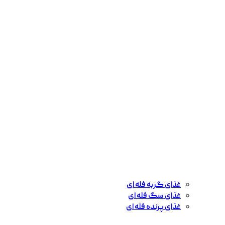
غذای گربه فله ای
غذای سگ فله ای
غذای پرنده فله ای