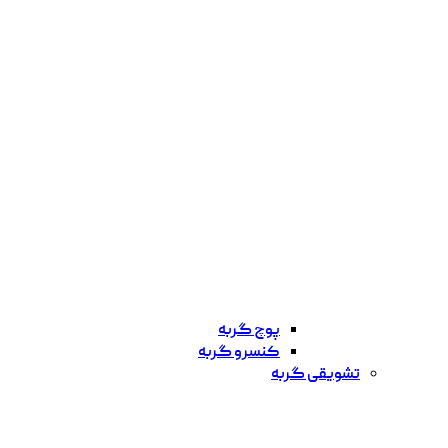
پوچ گربه
کنسرو گربه
تشویقی گربه