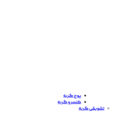
پوچ گربه
کنسرو گربه
تشویقی گربه