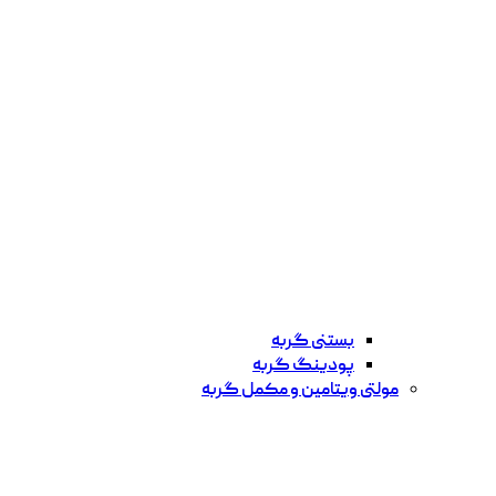
بستنی گربه
پودینگ گربه
مولتی ویتامین و مکمل گربه