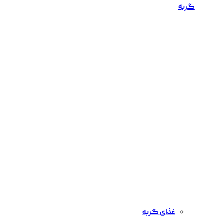
گربه
غذای گربه