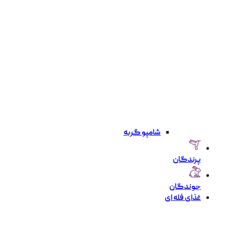
شامپو گربه
پرندگان
جوندگان
غذای فله ای