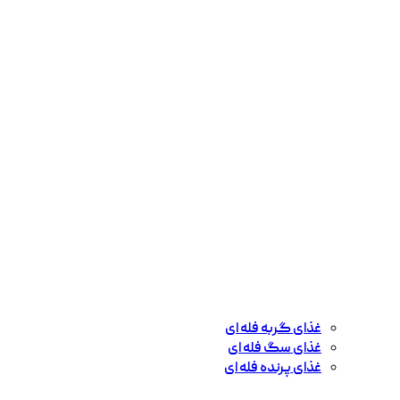
غذای گربه فله ای
غذای سگ فله ای
غذای پرنده فله ای