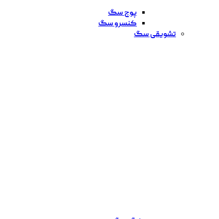
پوچ سگ
کنسرو سگ
تشویقی سگ