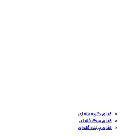
غذای گربه فله ای
غذای سگ فله ای
غذای پرنده فله ای