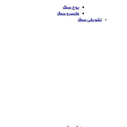
پوچ سگ
کنسرو سگ
تشویقی سگ