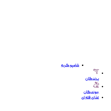
شامپو گربه
پرندگان
جوندگان
غذای فله ای