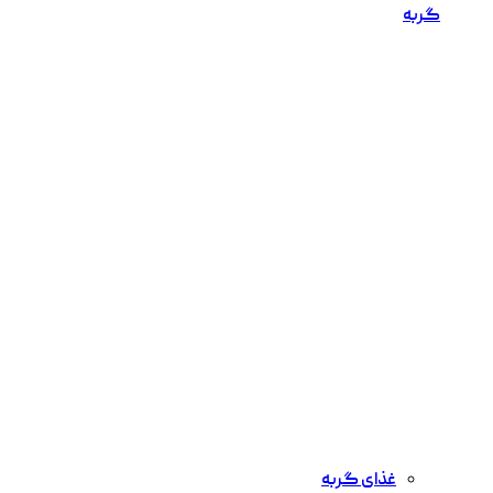
گربه
غذای گربه