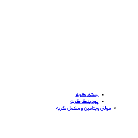
بستنی گربه
پودینگ گربه
مولتی ویتامین و مکمل گربه