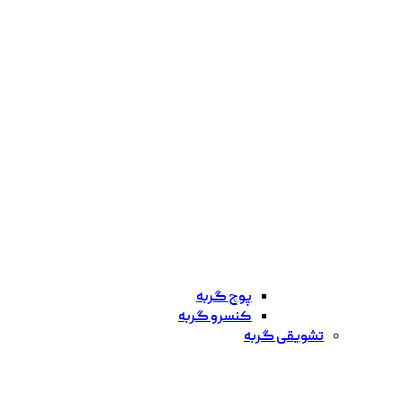
پوچ گربه
کنسرو گربه
تشویقی گربه