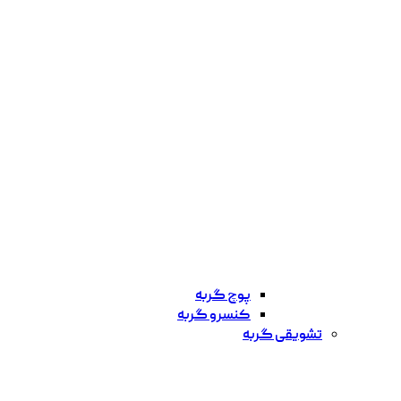
پوچ گربه
کنسرو گربه
تشویقی گربه