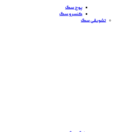
پوچ سگ
کنسرو سگ
تشویقی سگ