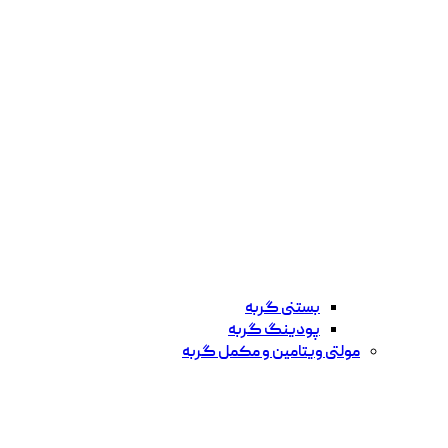
بستنی گربه
پودینگ گربه
مولتی ویتامین و مکمل گربه