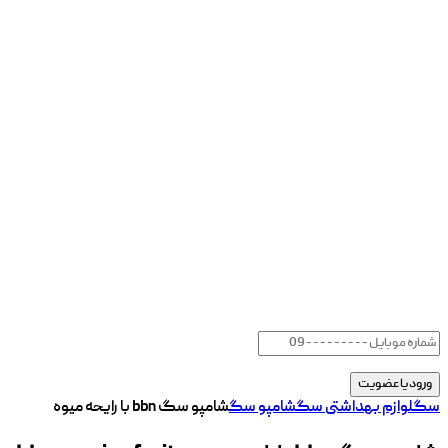
سگ
لوازم بهداشتی سگ
شامپو سگ
شامپو سگ bbn با رایحه میوه