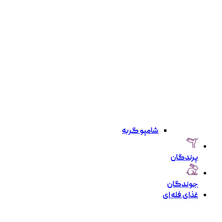
شامپو گربه
پرندگان
جوندگان
غذای فله ای