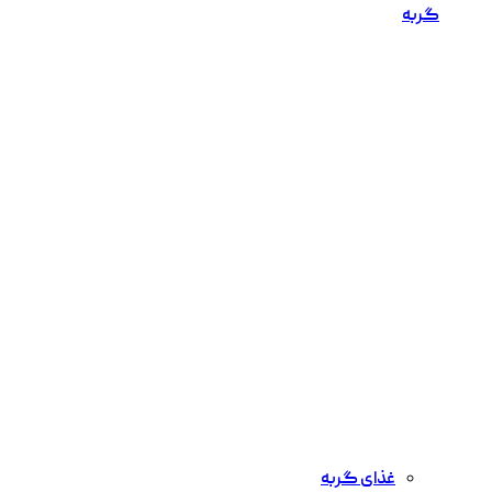
گربه
غذای گربه