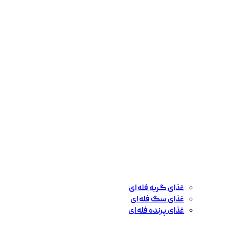
غذای گربه فله ای
غذای سگ فله ای
غذای پرنده فله ای