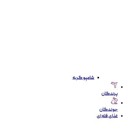
شامپو گربه
پرندگان
جوندگان
غذای فله ای