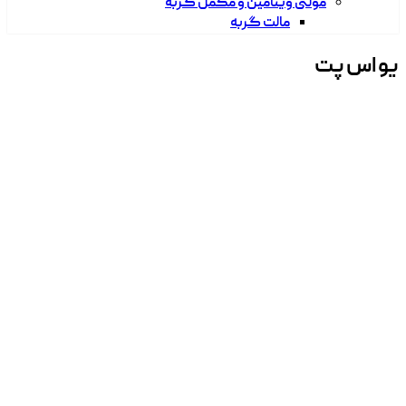
مولتی ویتامین و مکمل گربه
مالت گربه
یو اس پت