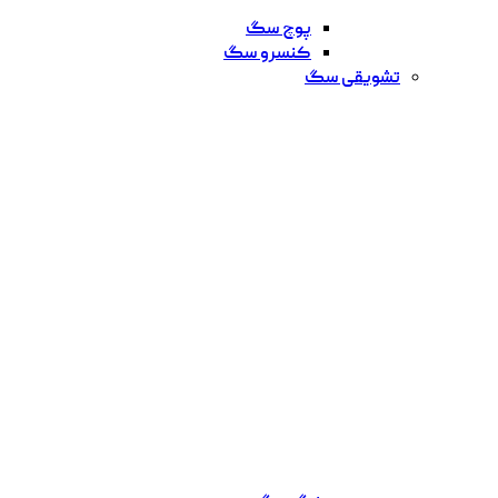
پوچ سگ
کنسرو سگ
تشویقی سگ