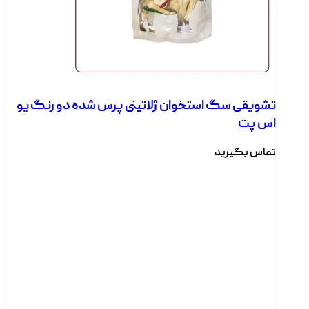
تشویقی سگ استخوان ژلاتینی پرس شده دو رنگ یو
اس پت
تماس بگیرید