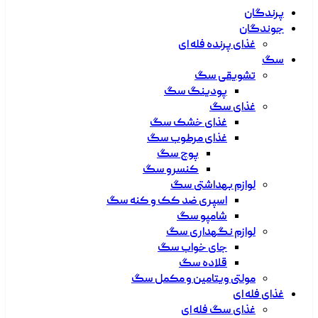
پرندگان
جوندگان
غذای پرنده فله ای
سگ
تشویقی سگ
پودینگ سگ
غذای سگ
غذای خشک سگ
غذای مرطوب سگ
پوچ سگ
کنسرو سگ
لوازم بهداشتی سگ
اسپری ضد کک و کنه سگ
شامپو سگ
لوازم نگهداری سگ
جای خواب سگ
قلاده سگ
مولتی ویتامین و مکمل سگ
غذای فله ای
غذای سگ فله ای