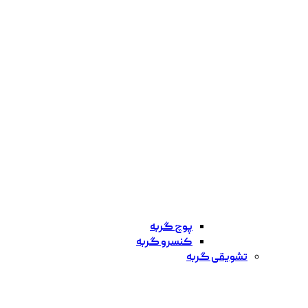
پوچ گربه
کنسرو گربه
تشویقی گربه