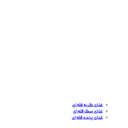
غذای گربه فله ای
غذای سگ فله ای
غذای پرنده فله ای