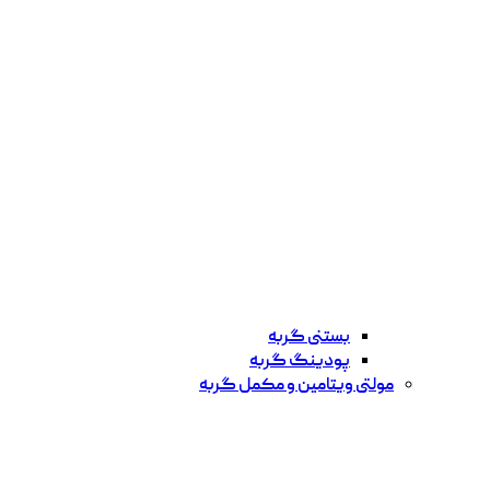
بستنی گربه
پودینگ گربه
مولتی ویتامین و مکمل گربه