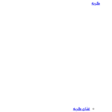
گربه
غذای گربه